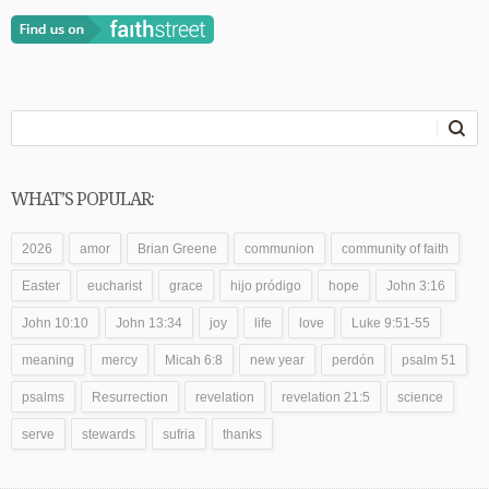
WHAT’S POPULAR:
2026
amor
Brian Greene
communion
community of faith
Easter
eucharist
grace
hijo pródigo
hope
John 3:16
John 10:10
John 13:34
joy
life
love
Luke 9:51-55
meaning
mercy
Micah 6:8
new year
perdón
psalm 51
psalms
Resurrection
revelation
revelation 21:5
science
serve
stewards
sufria
thanks